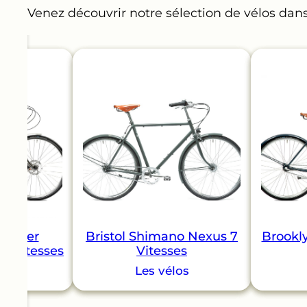
Venez découvrir notre sélection de vélos dan
mmuter
Bristol Shimano Nexus 7
Brookl
8 Vitesses
Vitesses
os
Les vélos