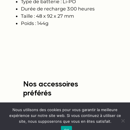
Type de batterie : Li-PO
Durée de recharge 3:00 heures
Taille : 48 x 92 x 27 mm
Poids : 144g
Nos accessoires
préférés
Venez découvrir notre vaste
Nous utilisons des cookies pour vous garantir la meilleure
gamme d’accessoires : de la selle à
expérience sur notre site web. Si vous continuez à utiliser ce
la gapette en passant par la
site, nous supposerons que vous en êtes satisfait.
sonnette !