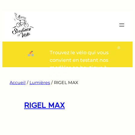
Aller
au
contenu
Trouvez le vélo qui vous
convient en testant nos
modèles en boutique à
Nantes
Accueil
/
Lumières
/ RIGEL MAX
RIGEL MAX