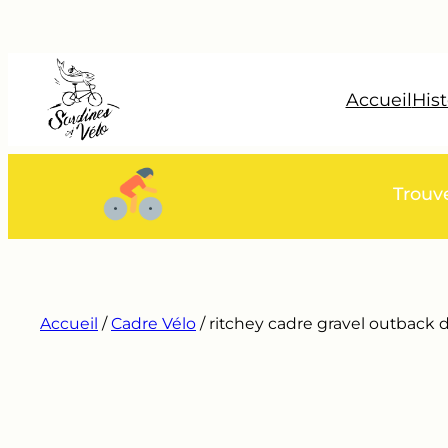
Aller
au
contenu
Accueil
Hist
Trouv
Accueil
/
Cadre Vélo
/ ritchey cadre gravel outback d