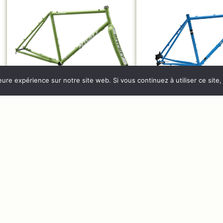
eure expérience sur notre site web. Si vous continuez à utiliser ce sit
ritchey cadre gravel
Cadre Soma Wol
outback disc v2.
Cadre Gravel
Cadre Vél