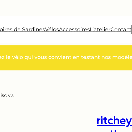
oires de Sardines
Vélos
Accessoires
L’atelier
Contact
ez le vélo qui vous convient en testant nos modèl
isc v2.
ritche