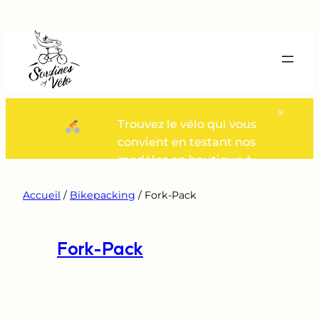
Aller
au
contenu
Trouvez le vélo qui vous
convient en testant nos
modèles en boutique à
Nantes
Accueil
/
Bikepacking
/ Fork-Pack
Fork-Pack