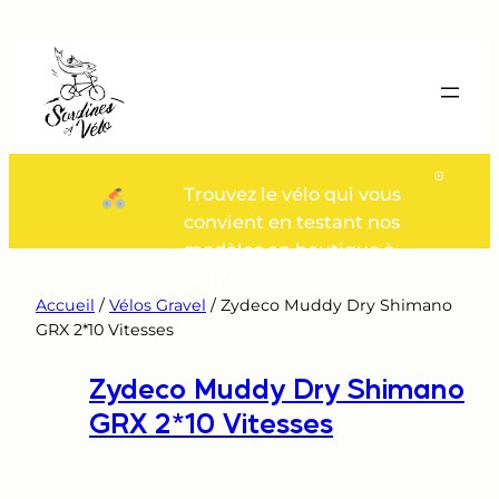
Aller
au
contenu
Trouvez le vélo qui vous
convient en testant nos
modèles en boutique à
Nantes
Accueil
/
Vélos Gravel
/ Zydeco Muddy Dry Shimano
GRX 2*10 Vitesses
Zydeco Muddy Dry Shimano
GRX 2*10 Vitesses